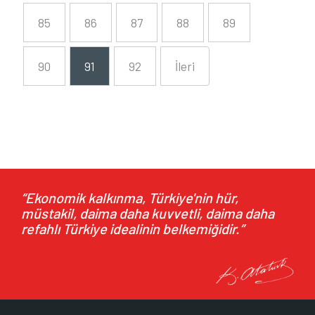
85
86
87
88
89
90
91
92
İleri
“Ekonomik kalkınma, Türkiye'nin hür,
müstakil, daima daha kuvvetli, daima daha
refahlı Türkiye idealinin belkemiğidir.”