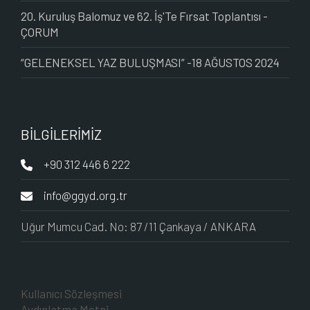
20. Kuruluş Balomuz ve 62. İş'Te Fırsat Toplantısı -
ÇORUM
“GELENEKSEL YAZ BULUŞMASI” -18 AĞUSTOS 2024
BİLGİLERİMİZ
+90 312 446 6 222
info@ggyd.org.tr
Uğur Mumcu Cad. No: 87 /11 Çankaya / ANKARA
Kullanıcı Sözleşmesi
Aydınlatma Metni