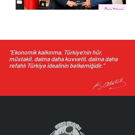
Öne Çıkan
Ankara Büyükşehir Belediyesi Başkan Vekili Faruk
Köylüoğlu’na Ziyaret
29.07.2026
27 Temmuz 2026 tarihinde Genel Başkanımız M. Nezih
“Ekonomik kalkınma, Türkiye'nin hür,
müstakil, daima daha kuvvetli, daima daha
Allıoğlu ve...
refahlı Türkiye idealinin belkemiğidir.”