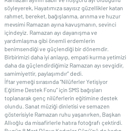
söyleyerek, Hayatımıza sayısız güzellikler katan
rahmet, bereket, bağışlanma, arınma ve huzur
mevsimi Ramazan ayına kavuşmanın, sevinci
içindeyiz. Ramazan ayı dayanışma ve
yardımlaşma gibi önemli erdemlerin
benimsendiği ve güçlendiği bir dönemdir.
Birbirimizi daha iyi anlayıp, empati kurma yetimizi
daha da güçlendirdiğimiz Ramazan ayı sevgidir,
samimiyettir, paylaşımdır” dedi.
İftar yemeği sırasında “Nilüferler Yetişiyor
Eğitime Destek Fonu” için SMS bağışları
toplanarak genç nilüferlerin eğitimine destek
olundu. Sanat müziği dinletisi ve semazen
gösterisiyle Ramazan ruhu yaşanırken, Başkan
Allıoğlu da misafirlerle hatıra fotoğrafı çektirdi.
Bugün 8 Mart Dünya Kadınlar Günü’nü de kadın