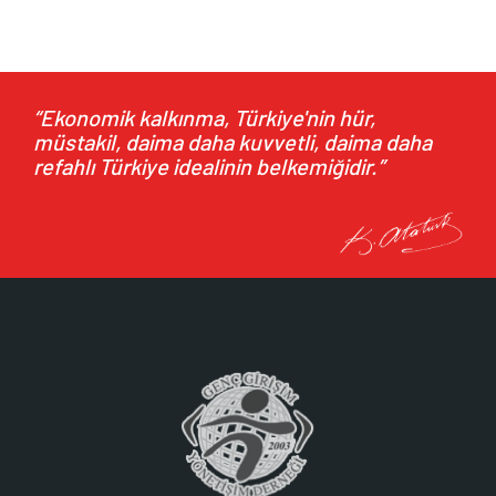
Ankara Büyükşehir Belediyesi Başkan Vekili Faruk
Köylüoğlu’na Ziyaret
29.07.2026
27 Temmuz 2026 tarihinde Genel Başkanımız M. Nezih
“Ekonomik kalkınma, Türkiye'nin hür,
müstakil, daima daha kuvvetli, daima daha
Allıoğlu ve...
refahlı Türkiye idealinin belkemiğidir.”