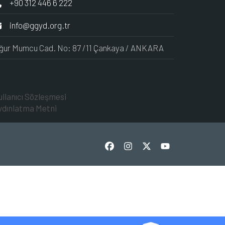
+90 312 446 6 222
info@ggyd.org.tr
ğur Mumcu Cad. No: 87 /11 Çankaya / ANKARA
ullanıcı Sözleşmesi
ydınlatma Metni