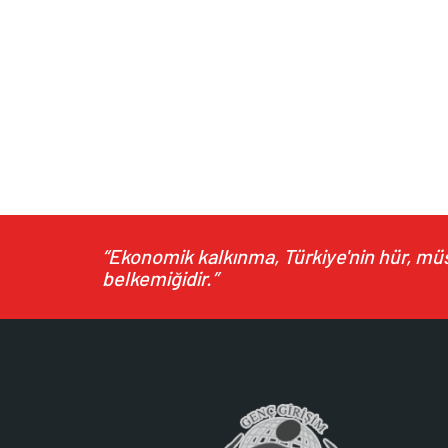
“Ekonomik kalkınma, Türkiye'nin hür, müst
belkemiğidir.”