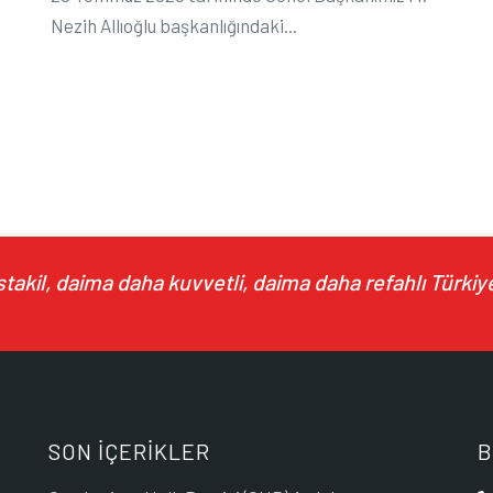
Nezih Allıoğlu başkanlığındaki...
akil, daima daha kuvvetli, daima daha refahlı Türkiye
SON İÇERİKLER
B