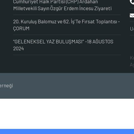
Cumhuriyet Halk Partisi (CHP) Ardahan
Milletvekili Sayın Özgür Erdem İncesu Ziyareti
20. Kuruluş Balomuz ve 62. İş'Te Fırsat Toplantısı -
ÇORUM
U
“GELENEKSEL YAZ BULUŞMASI” -18 AĞUSTOS
2024
K
A
erneği