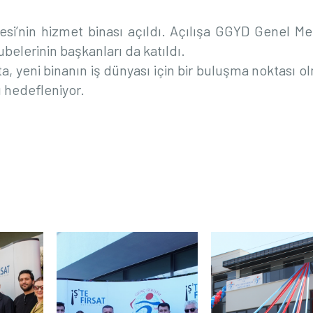
si’nin hizmet binası açıldı. Açılışa GGYD Genel M
şubelerinin başkanları da katıldı.
ışta, yeni binanın iş dünyası için bir buluşma noktası o
ı hedefleniyor.