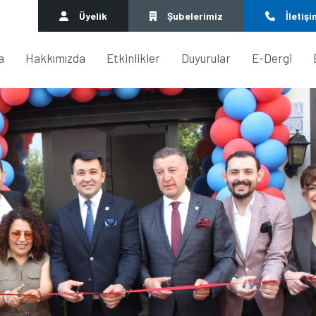
Üyelik
Şubelerimiz
İletişi
a
Hakkımızda
Etkinlikler
Duyurular
E-Dergi