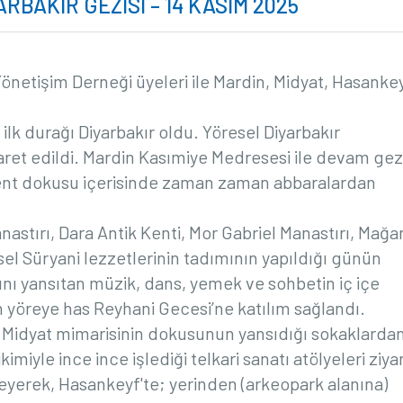
RBAKIR GEZİSİ – 14 KASIM 2025
Yönetişim Derneği üyeleri ile Mardin, Midyat, Hasankey
in ilk durağı Diyarbakır oldu. Yöresel Diyarbakır
aret edildi. Mardin Kasımiye Medresesi ile devam gez
 kent dokusu içerisinde zaman zaman abbaralardan
astırı, Dara Antik Kenti, Mor Gabriel Manastırı, Mağa
sel Süryani lezzetlerinin tadımının yapıldığı günün
ını yansıtan müzik, dans, yemek ve sohbetin iç içe
n yöreye has Reyhani Gecesi’ne katılım sağlandı.
ı. Midyat mimarisinin dokusunun yansıdığı sokaklarda
kimiyle ince ince işlediği telkari sanatı atölyeleri ziya
izleyerek, Hasankeyf'te; yerinden (arkeopark alanına)