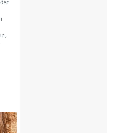
ndan
i
re,
r