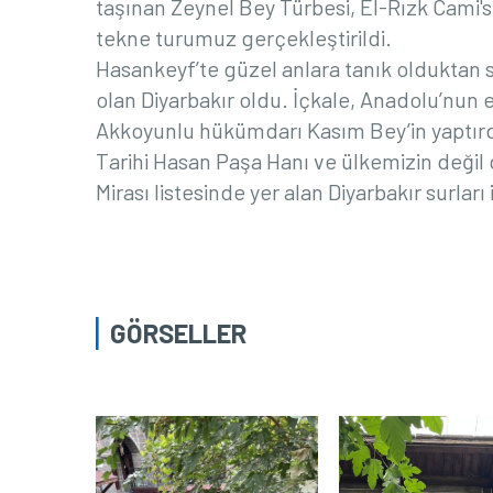
taşınan Zeynel Bey Türbesi, El-Rızk Cami's
tekne turumuz gerçekleştirildi.
Hasankeyf’te güzel anlara tanık olduktan s
olan Diyarbakır oldu. İçkale, Anadolu’nun e
Akkoyunlu hükümdarı Kasım Bey’in yaptırdı
Tarihi Hasan Paşa Hanı ve ülkemizin deği
Mirası listesinde yer alan Diyarbakır surları
GÖRSELLER