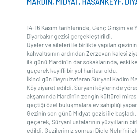
MARDİN, MİDYAT, HASANKEYF, DİYA
14-16 Kasım tarihlerinde, Genç Girişim ve 
Diyarbakır gezisi gerçekleştirildi.
Üyeler ve aileleri ile birlikte yapılan gezin
kahvaltısının ardından Zerzevan kalesi ziy
ilk günü Mardin’in dar sokaklarında, eski
geçerek keyifli bir yol haritası oldu.
İkinci gün Deyrulzafaran Süryani Kadim Man
Köy ziyaret edildi. Süryani köylerinde yöre
akşamında Mardin'in zengin kültürel miras
geçtiği özel buluşmalara ev sahipliği yapa
Gezinin son günü Midyat gezisi ile başlad
geçerek, Süryani ustalarının yüzyılların biri
edildi. Gezilerimiz sonrası Dicle Nehri’ni 