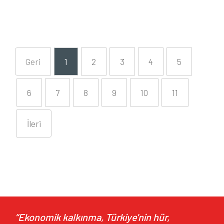
Geri
1
2
3
4
5
6
7
8
9
10
11
İleri
“Ekonomik kalkınma, Türkiye'nin hür,