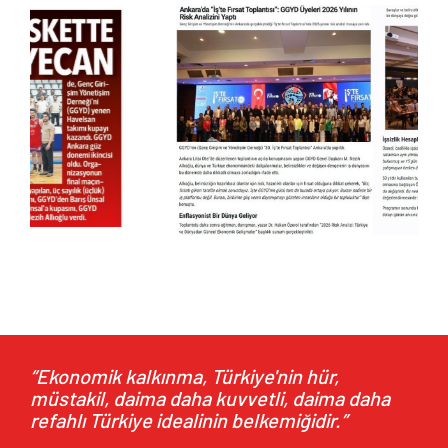
NİSAN 2026
10.04.2026
NİSAN 2026
“Ekonomik kalkınma, Türkiye'nin hür,
müstakil, daima daha kuvvetli, daima daha
refahlı Türkiye idealinin belkemiğidir.”