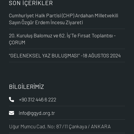
SON İÇERİKLER
Cumhuriyet Halk Partisi (CHP) Ardahan Milletvekili
Sayın Özgür Erdem İncesu Ziyareti
20. Kuruluş Balomuz ve 62. İş'Te Fırsat Toplantısı -
ÇORUM
“GELENEKSEL YAZ BULUŞMASI” -18 AĞUSTOS 2024
BİLGİLERİMİZ
+90 312 446 6 222
info@ggyd.org.tr
Uğur Mumcu Cad. No: 87 /11 Çankaya / ANKARA