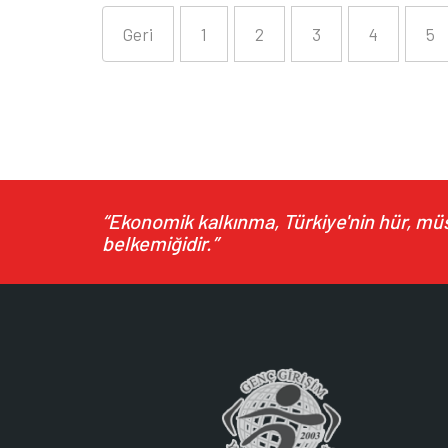
Geri
1
2
3
4
5
“Ekonomik kalkınma, Türkiye'nin hür, müst
belkemiğidir.”