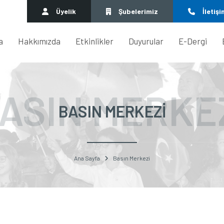
Üyelik
Şubelerimiz
İletişi
a
Hakkımızda
Etkinlikler
Duyurular
E-Dergi
ASIN MERKE
BASIN MERKEZI
Ana Sayfa
Basın Merkezi