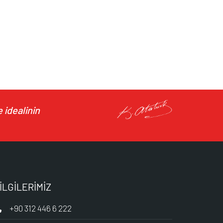
 idealinin
İLGİLERİMİZ
+90 312 446 6 222