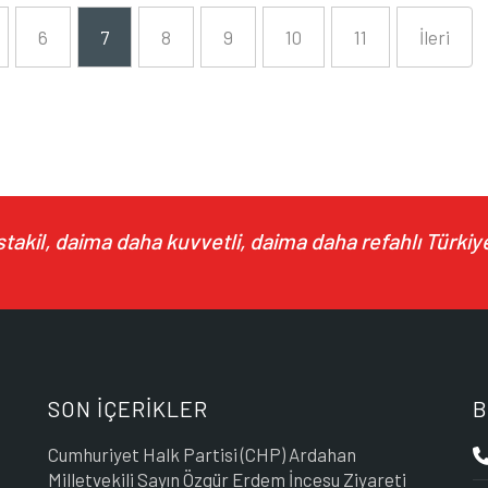
6
7
8
9
10
11
İleri
akil, daima daha kuvvetli, daima daha refahlı Türkiye
SON İÇERİKLER
B
Cumhuriyet Halk Partisi (CHP) Ardahan
Milletvekili Sayın Özgür Erdem İncesu Ziyareti