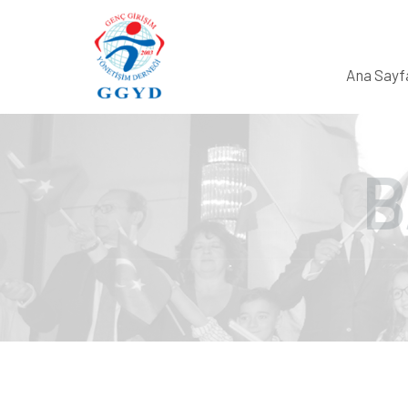
Ana Sayf
B