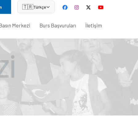
🇹🇷
m
Türkçe
Basın Merkezi
Burs Başvuruları
İletişim
ZI