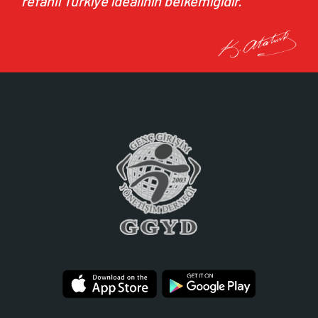
refahlı Türkiye idealinin belkemiğidir.”