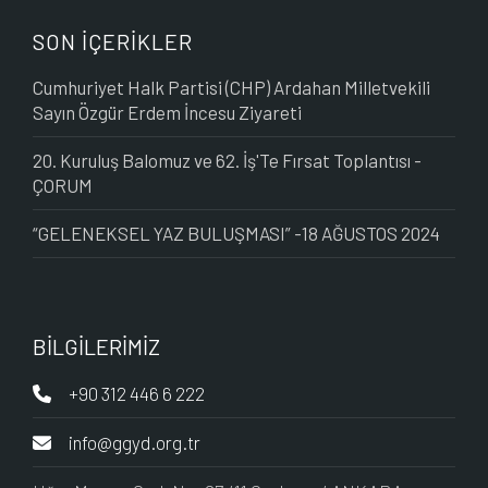
SON İÇERİKLER
Cumhuriyet Halk Partisi (CHP) Ardahan Milletvekili
Sayın Özgür Erdem İncesu Ziyareti
20. Kuruluş Balomuz ve 62. İş'Te Fırsat Toplantısı -
ÇORUM
“GELENEKSEL YAZ BULUŞMASI” -18 AĞUSTOS 2024
BİLGİLERİMİZ
+90 312 446 6 222
info@ggyd.org.tr