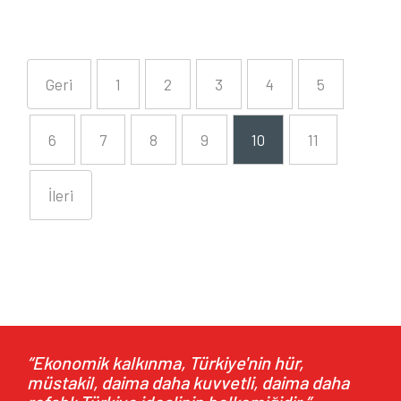
Geri
1
2
3
4
5
6
7
8
9
10
11
İleri
“Ekonomik kalkınma, Türkiye'nin hür,
müstakil, daima daha kuvvetli, daima daha