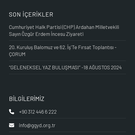
SON İÇERİKLER
Cumhuriyet Halk Partisi (CHP) Ardahan Milletvekili
Sayın Özgür Erdem İncesu Ziyareti
20. Kuruluş Balomuz ve 62. İş'Te Fırsat Toplantısı -
ÇORUM
“GELENEKSEL YAZ BULUŞMASI” -18 AĞUSTOS 2024
BİLGİLERİMİZ
+90 312 446 6 222
info@ggyd.org.tr